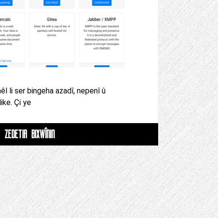
l li ser bingeha azadî, nepenî û
ke. Çi ye
ZÊDETIR BIXWÎNIN