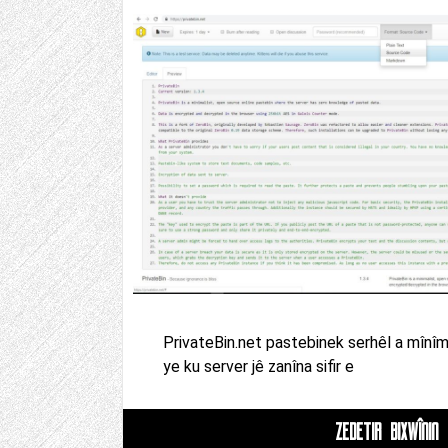
PrivateBin.net pastebinek serhêl a mînîma
ye ku server jê zanîna sifir e
ZÊDETIR BIXWÎNIN