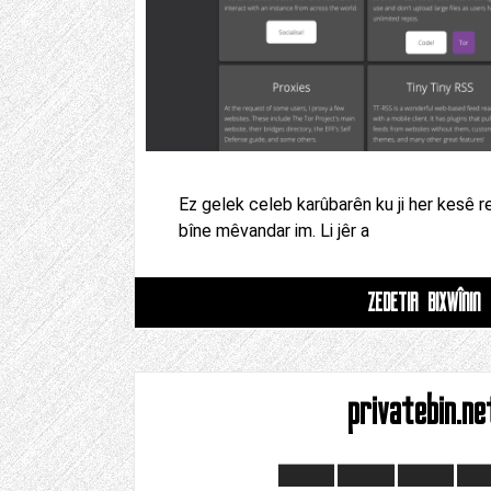
Ez gelek celeb karûbarên ku ji her kesê r
bîne mêvandar im. Li jêr a
ZÊDETIR BIXWÎNIN
privatebin.ne