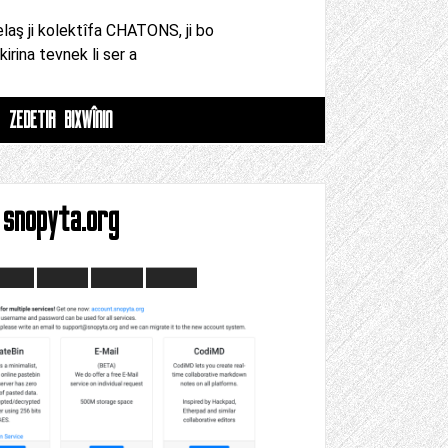
laş ji kolektîfa CHATONS, ji bo
kirina tevnek li ser a
ZÊDETIR BIXWÎNIN
snopyta.org