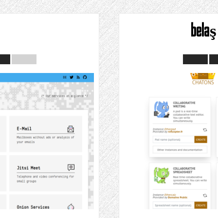
g
bela