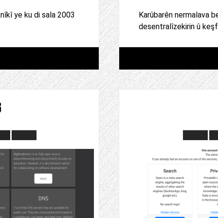
nîkî ye ku di sala 2003
Karûbarên nermalava be
desentralîzekirin û keşf
s