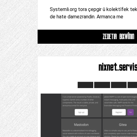
Systemli.org tora çepgir û kolektîfek tek
de hate damezrandin. Armanca me
ZÊDETIR BIXWÎNIN
nixnet.servi