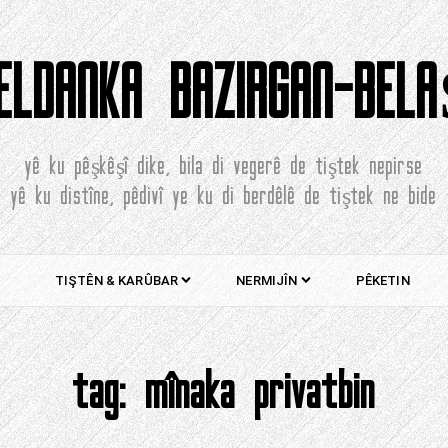
ELDANKA BAZIRGAN-BEL
yê ku pêşkêşî dike, bila di vegerê de tiştek nepirse
yê ku distîne, pêdivî ye ku di berdêlê de tiştek ne bide
TIŞTÊN & KARÛBAR
NERMIJÎN
PÊKETIN
tag:
mînaka privatbin