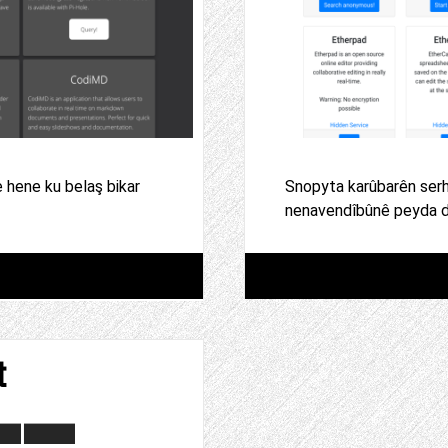
e hene ku belaş bikar
Snopyta karûbarên serhê
nenavendîbûnê peyda di
t