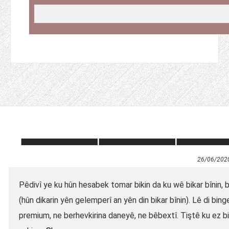
26/06/202
Pêdivî ye ku hûn hesabek tomar bikin da ku wê bikar bînin, bi
(hûn dikarin yên gelemperî an yên din bikar bînin). Lê di b
premium, ne berhevkirina daneyê, ne bêbextî. Tiştê ku ez bi