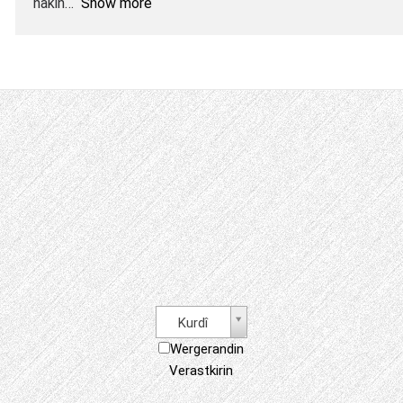
nakin
Show more
Kurdî
Wergerandin
Verastkirin