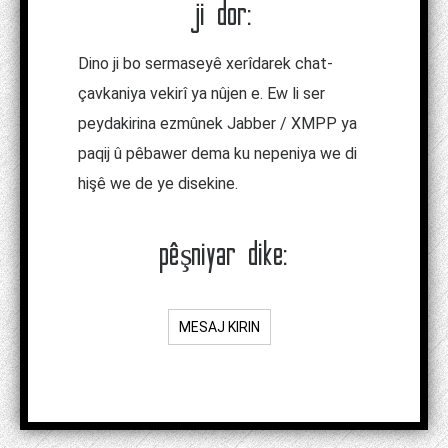
ji dor:
Dino ji bo sermaseyê xerîdarek chat-
çavkaniya vekirî ya nûjen e. Ew li ser
peydakirina ezmûnek Jabber / XMPP ya
paqij û pêbawer dema ku nepeniya we di
hişê we de ye disekine.
pêşniyar dike:
MESAJ KIRIN