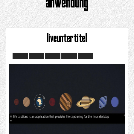
anwendung
liveuntertitel