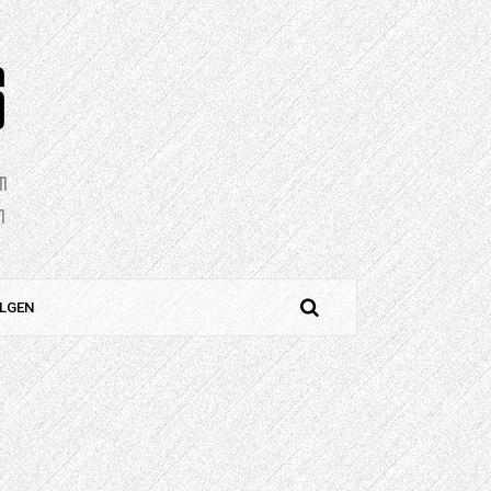
S
en
n
LGEN