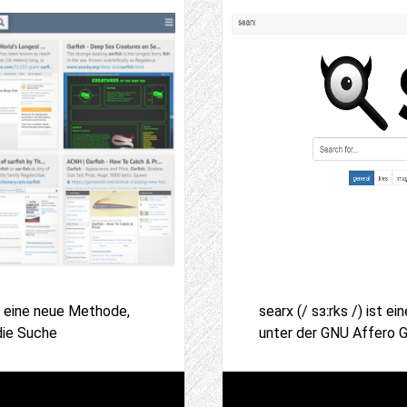
ist eine neue Methode,
searx (/ sɜːrks /) ist 
die Suche
unter der GNU Affero G