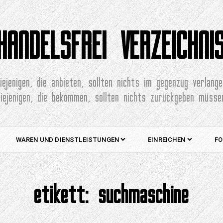
HANDELSFREI VERZEICHNI
iejenigen, die anbieten, sollten nichts im gegenzug verlang
diejenigen, die bekommen, sollten nichts zurückgeben müsse
WAREN UND DIENSTLEISTUNGEN
EINREICHEN
FO
etikett:
suchmaschine