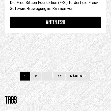
Die Free Silicon Foundation (F-Si) fördert die Freie-
Software-Bewegung im Rahmen von
WEITERLESEN
Paginierung
BUCHSEITE
BUCHSEITE
BUCHSEITE
NÄCHSTE
1
2
…
77
NÄCHSTE
SEITE
der
Beiträge
TAGS