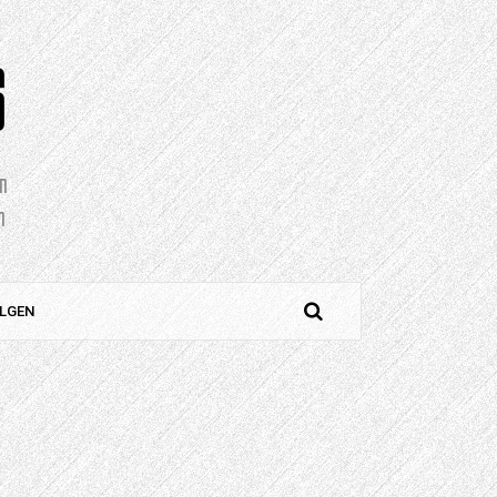
S
en
n
LGEN