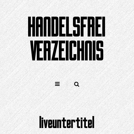
Zum
Inhalt
HANDELSFREI
springen
VERZEICHNIS
liveuntertitel