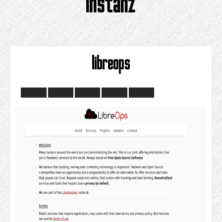
instanz
libreops