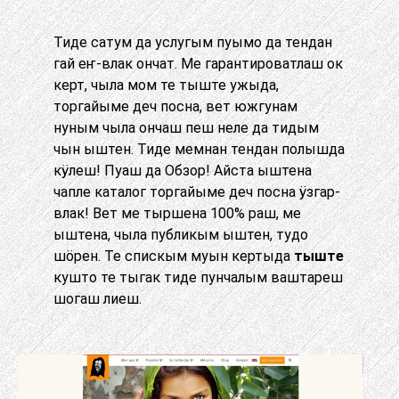
Тиде сатум да услугым пуымо да тендан
гай еҥ-влак ончат. Ме гарантироватлаш ок
керт, чыла мом те тыште ужыда,
торгайыме деч посна, вет южгунам
нуным чыла ончаш пеш неле да тидым
чын ыштен. Тиде мемнан тендан полышда
кӱлеш! Пуаш да Обзор! Айста ыштена
чапле каталог торгайыме деч посна ӱзгар-
влак! Вет ме тыршена 100% раш, ме
ыштена, чыла публикым ыштен, тудо
шӧрен. Те спискым муын кертыда
тыште
кушто те тыгак тиде пунчалым ваштареш
шогаш лиеш.