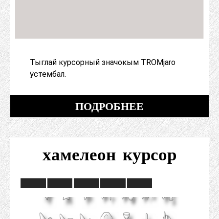
Тыглай курсорный значокым TROMjaro
ӱстембал.
ПОДРОБНЕЕ
хамелеон курсор