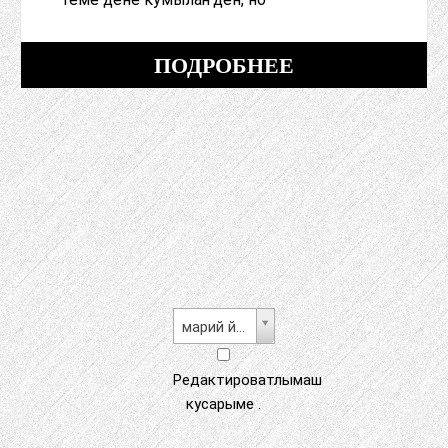
ПОДРОБНЕЕ
марий йылме
Редактироватлымаш
кусарыме .