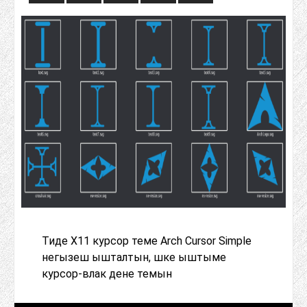
Тиде X11 курсор теме Arch Cursor Simple
негызеш ышталтын, шке ыштыме
курсор-влак дене темын