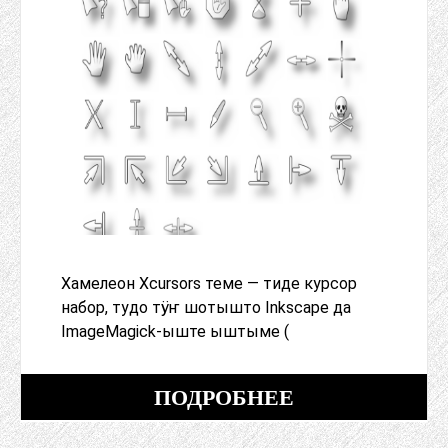
Хамелеон Xcursors теме — тиде курсор
набор, тудо тӱҥ шотышто Inkscape да
ImageMagick-ыште ыштыме (
ПОДРОБНЕЕ