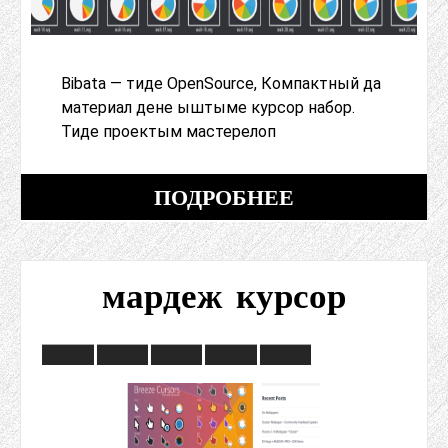
Bibata — тиде OpenSource, Компактный да
материал дене ыштыме курсор набор.
Тиде проектым мастерелоп
ПОДРОБНЕЕ
мардеж курсор