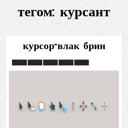
тегом:
курсант
курсор-влак брин