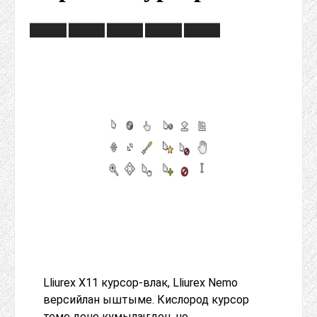
Lliurex X11 курсор-влак, Lliurex Nemo
версийлан ыштыме. Кислород курсор
теме дене кумылаҥден, но