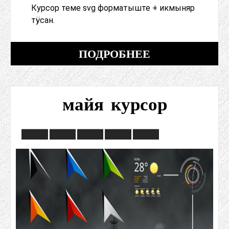
Курсор теме svg форматыште + икмыняр
тӱсан.
ПОДРОБНЕЕ
майя курсор