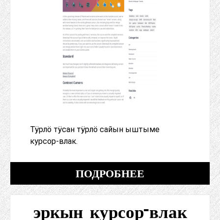
Тӱрлӧ тӱсан тӱрлӧ сайын ыштыме
курсор-влак.
ПОДРОБНЕЕ
эркын курсор-влак