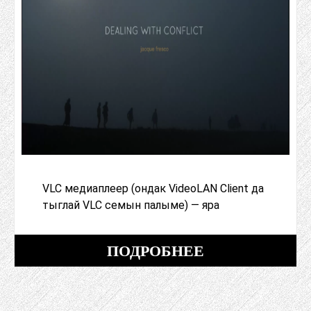
VLC медиаплеер (ондак VideoLAN Client да
тыглай VLC семын палыме) — яра
ПОДРОБНЕЕ