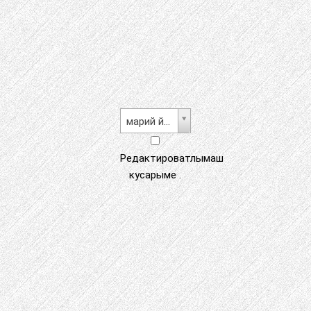
марий йылме
Редактироватлымаш
кусарыме .