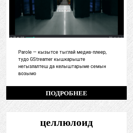
Parole — кызытсе тыглай медиа-плеер,
тудо GStreamer кышкарыште
негызлалтеш да келыштарыме семын
возымо
ПОДРОБНЕЕ
целлюлоид