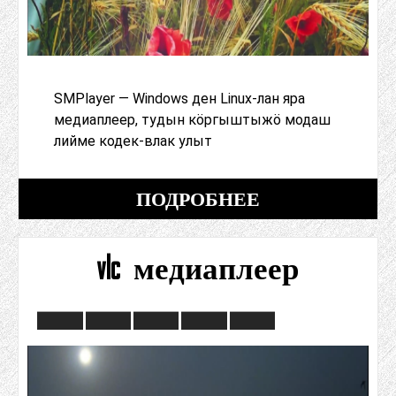
SMPlayer — Windows ден Linux-лан яра
медиаплеер, тудын кӧргыштыжӧ модаш
лийме кодек-влак улыт
ПОДРОБНЕЕ
vlc медиаплеер