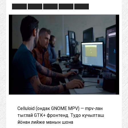
Celluloid (ондак GNOME MPV) — mpv-лан
тыглай GTK+ фронтенд. Тудо кучылташ
йӧнан лийже манын шона