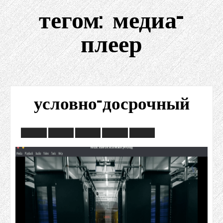
тегом:
медиа-
плеер
условно-досрочный