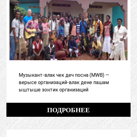
Музыкант-влак чек деч посна (MWB) —
верысе организаций-влак дене пашам
ыштыше зонтик организаций
ПОДРОБНЕЕ