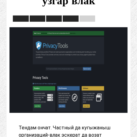
ӱзгар-влак
Тендам ончат. Частный да кугыжаныш
организаций-влак эскерат да возат