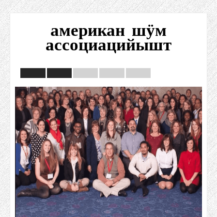
американ шӱм
ассоциацийышт