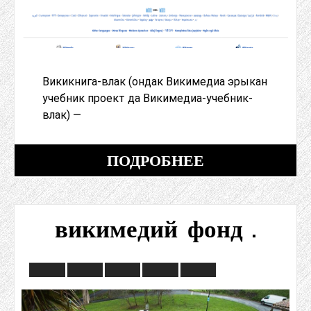
Викикнига-влак (ондак Викимедиа эрыкан
учебник проект да Викимедиа-учебник-
влак) —
ПОДРОБНЕЕ
викимедий фонд .