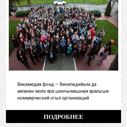
Викимедиа фонд — Википедийым да
мемнан моло яра шинчымашнам аралыше
коммерческий огыл организаций
ПОДРОБНЕЕ