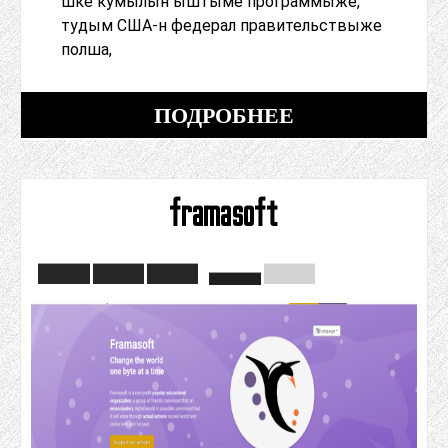
шке кумылын ыштыме программыже,
тудым США-н федерал правительствыже
полша,
ПОДРОБНЕЕ
framasoft