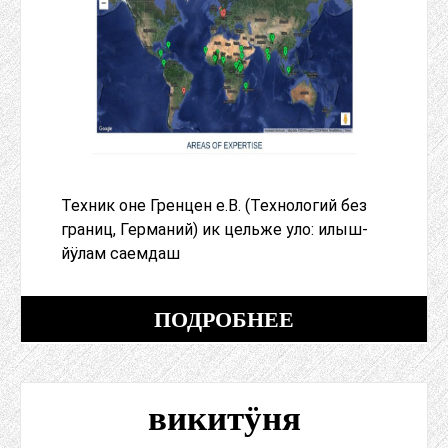
Техник оне Гренцен е.В. (Технологий без
границ, Германий) ик цельже уло: илыш-
йӱлам саемдаш
ПОДРОБНЕЕ
викитӱня