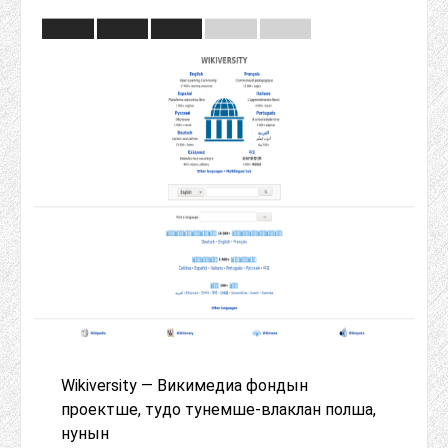
Wikiversity — Викимедиа фондын
проектше, тудо тунемше-влаклан полша,
нунын