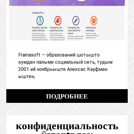
Framasoft — образований шотышто
кумдан палыме социальный сеть, тудым
2001 ий ноябрьыште Алексис Кауфман
ыштен,
ПОДРОБНЕЕ
конфиденциальность