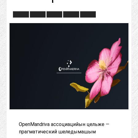
OpenMandriva ассоциацийын цельже —
прагматический шеледымашым