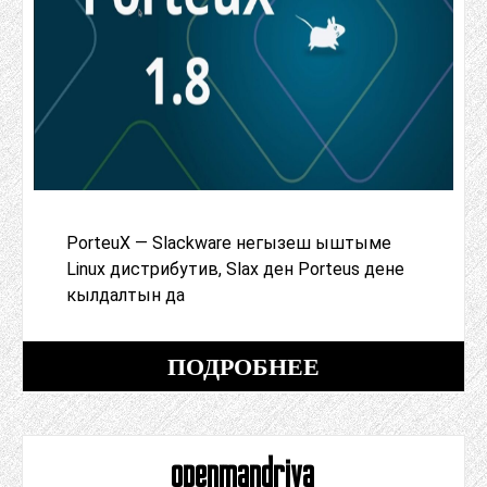
PorteuX — Slackware негызеш ыштыме
Linux дистрибутив, Slax ден Porteus дене
кылдалтын да
ПОДРОБНЕЕ
openmandriva