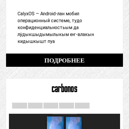
CalyxOS — Android-лан мобил
операционный системе, тудо
конфиденциальностьым да
лӱдыкшыдымылыкым еҥ-влакын
кидышкышт пуа
ПОДРОБНЕЕ
carbonos