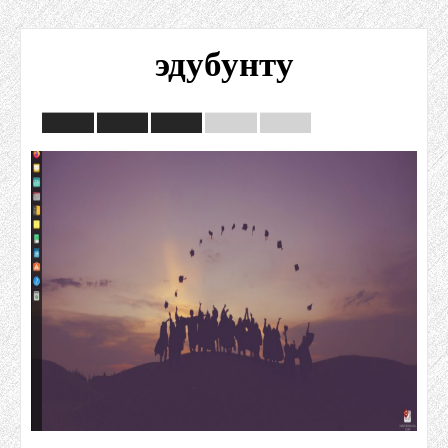
эдубунту