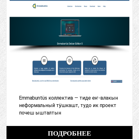
Emmabuntüs коллектив — тиде еҥ-влакын
неформальный тӱшкашт, тудо ик проект
почеш ышталтын
ПОДРОБНЕЕ