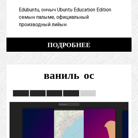
Edubuntu, ончыч Ubuntu Education Edition
семын палыме, официальный
производный лийын
ПОДРОБНЕЕ
ваниль ос