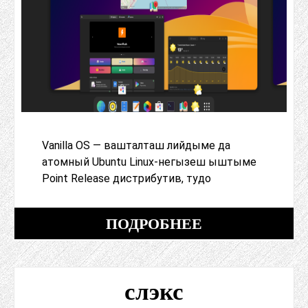
Vanilla OS — вашталташ лийдыме да
атомный Ubuntu Linux-негызеш ыштыме
Point Release дистрибутив, тудо
ПОДРОБНЕЕ
слэкс