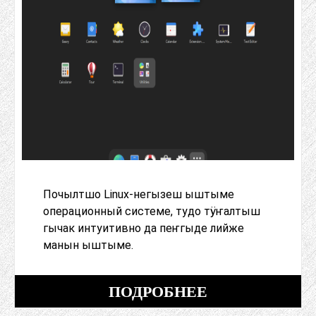
Почылтшо Linux-негызеш ыштыме
операционный системе, тудо тӱҥалтыш
гычак интуитивно да пеҥгыде лийже
манын ыштыме.
ПОДРОБНЕЕ