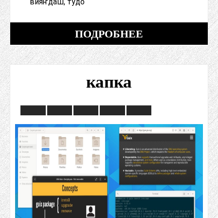
вияҥдаш, тудо
ПОДРОБНЕЕ
капка