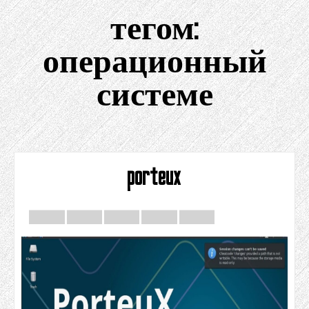
тегом:
операционный
системе
porteux