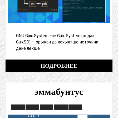
GNU Guix System але Guix System (ондак
GuixSD) — эрыкан да почылтшо источник
дене лекше
ПОДРОБНЕЕ
эммабунтус