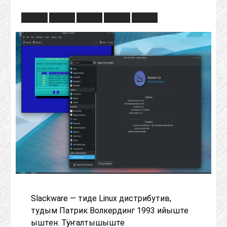
Slackware — тиде Linux дистрибутив,
тудым Патрик Волкердинг 1993 ийыште
ыштен. Тӱҥалтышыште