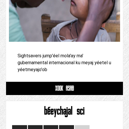
Sightsavers jump'éel mola'ay ma'
gubernamental internacional ku meyaj yéetel u
yéetmeyajo'ob
XOOK ASAB
béeychajal sci