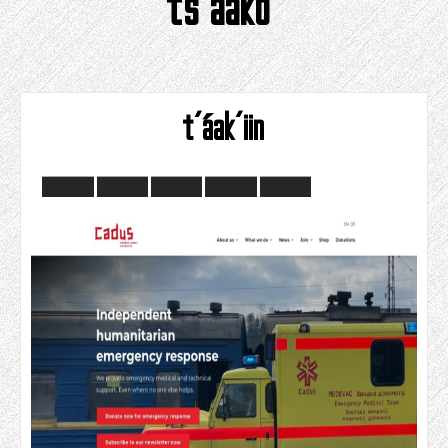
ts'aako'
t'áak'iin