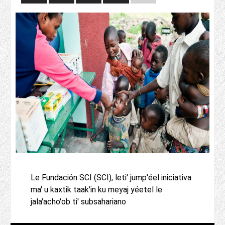
Le Fundación SCI (SCI), leti' jump'éel iniciativa
ma' u kaxtik taak'in ku meyaj yéetel le
jala'acho'ob ti' subsahariano