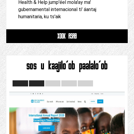
Health & Help jump'éel mola'ay ma'
gubernamental internacional ti' áantaj
humanitaria, ku ts'aik
XOOK ASAB
sos u kaajilo'ob paalalo'ob