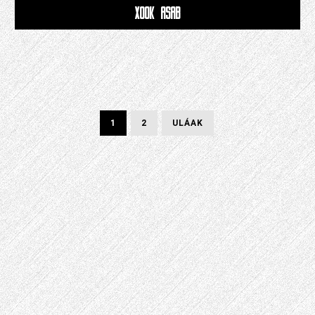
XOOK ASAB
Panginación
PÁGINA
PÁGINA
ULÁAK'
1
2
ULÁAK
LINKI
ABAS
posts
KAAMBAL