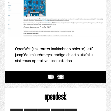
OpenWrt (tak router inalámbrico abierto) leti'
jump'éel múuch'meyaj código abierto utia'al u
sistemas operativos incrustados
XOOK ASAB
opendesk