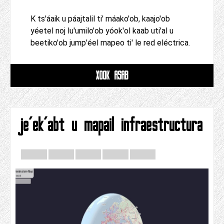
K ts'áaik u páajtalil ti' máako'ob, kaajo'ob
yéetel noj lu'umilo'ob yóok'ol kaab uti'al u
beetiko'ob jump'éel mapeo ti' le red eléctrica.
XOOK ASAB
je'ek'abt u mapail infraestructura