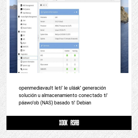
openmediavault leti' le uláak' generación
solución u almacenamiento conectado ti'
páawo'ob (NAS) basado ti' Debian
XOOK ASAB