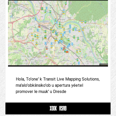
Hola, To'one' k Transit Live Mapping Solutions,
ma'alo'obkíinsiko'ob u apertura yéetel
promover le muuk' u Dresde
XOOK ASAB