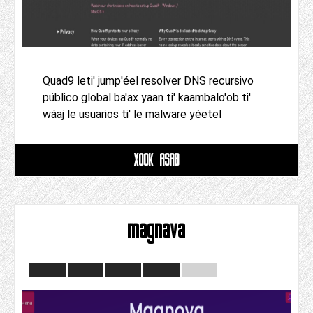
Quad9 leti' jump'éel resolver DNS recursivo
público global ba'ax yaan ti' kaambalo'ob ti'
wáaj le usuarios ti' le malware yéetel
XOOK ASAB
magnava