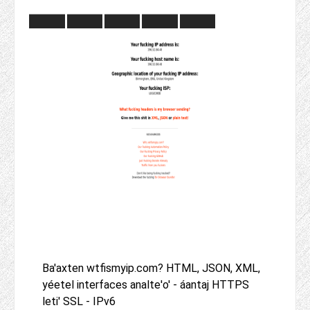
Ba'axten wtfismyip.com? HTML, JSON, XML,
yéetel interfaces analte'o' - áantaj HTTPS
leti' SSL - IPv6