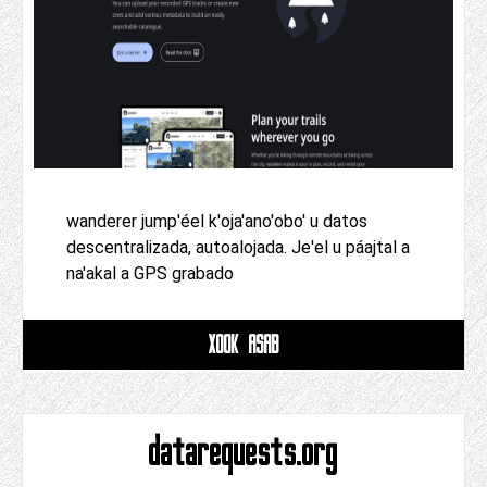
wanderer jump'éel k'oja'ano'obo' u datos
descentralizada, autoalojada. Je'el u páajtal a
na'akal a GPS grabado
XOOK ASAB
datarequests.org