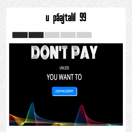
u páajtalil 99