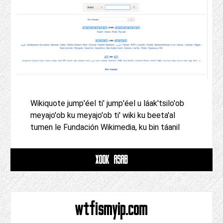
Wikiquote jump'éel ti' jump'éel u láak'tsilo'ob
meyajo'ob ku meyajo'ob ti' wiki ku beeta'al
tumen le Fundación Wikimedia, ku bin táanil
XOOK ASAB
wtfismyip.com