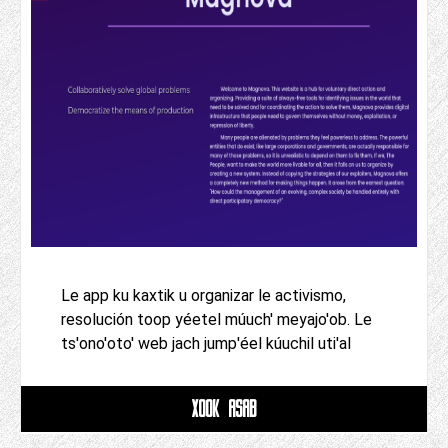
Le app ku kaxtik u organizar le activismo,
resolución toop yéetel múuch' meyajo'ob. Le
ts'ono'oto' web jach jump'éel kúuchil uti'al
XOOK ASAB