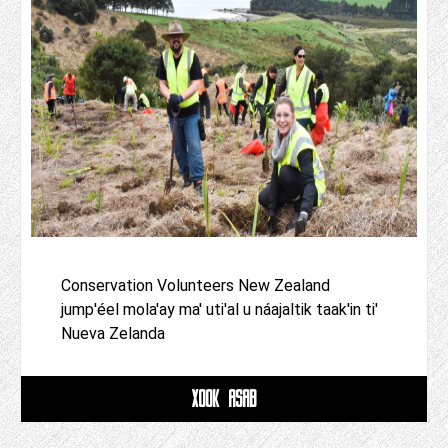
Conservation Volunteers New Zealand
jump'éel mola'ay ma' uti'al u náajaltik taak'in ti'
Nueva Zelanda
XOOK ASAB