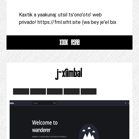
Kaxtik a yaakunaj: utsil ts'ono'oto' web
privado! https://fml.srht.site (wa bey je'el bix
XOOK ASAB
j-xíimbal