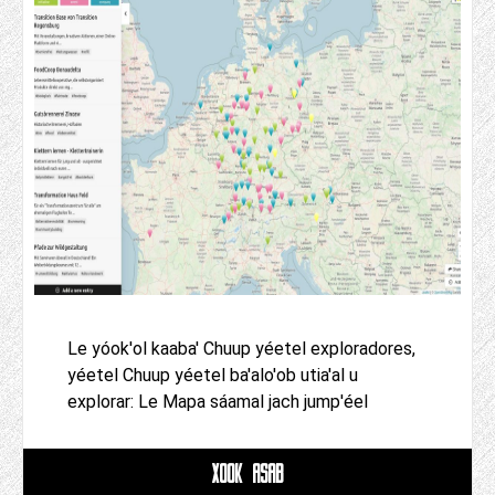
Le yóok'ol kaaba' Chuup yéetel exploradores,
yéetel Chuup yéetel ba'alo'ob utia'al u
explorar: Le Mapa sáamal jach jump'éel
XOOK ASAB