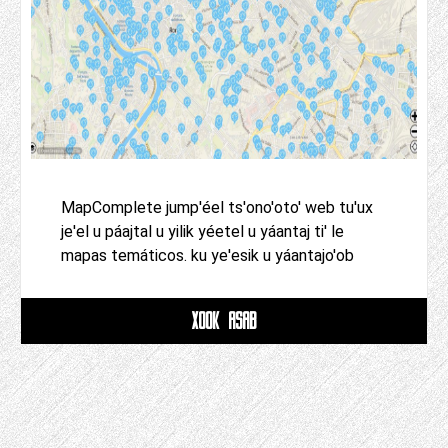
MapComplete jump'éel ts'ono'oto' web tu'ux
je'el u páajtal u yilik yéetel u yáantaj ti' le
mapas temáticos. ku ye'esik u yáantajo'ob
XOOK ASAB