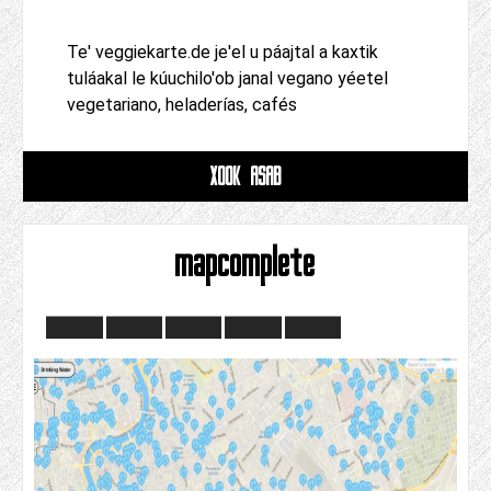
Te' veggiekarte.de je'el u páajtal a kaxtik
tuláakal le kúuchilo'ob janal vegano yéetel
vegetariano, heladerías, cafés
XOOK ASAB
mapcomplete