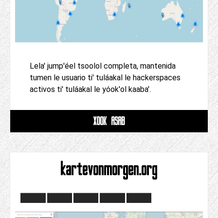
Lela' jump'éel tsoolol completa, mantenida
tumen le usuario ti' tuláakal le hackerspaces
activos ti' tuláakal le yóok'ol kaaba'.
XOOK ASAB
kartevonmorgen.org