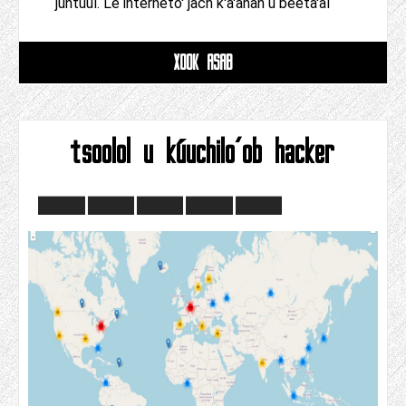
juntúul. Le interneto' jach k'a'anan u beeta'al
XOOK ASAB
tsoolol u kúuchilo'ob hacker