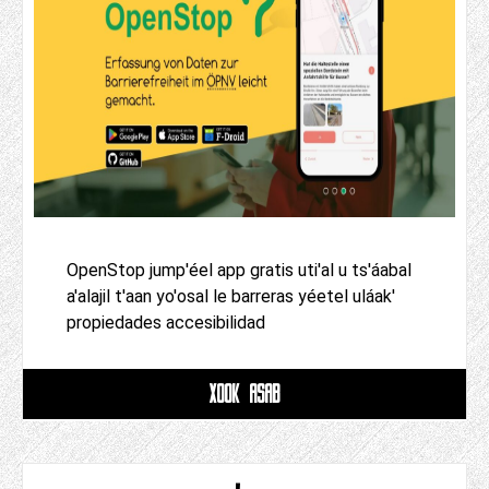
OpenStop jump'éel app gratis uti'al u ts'áabal
a'alajil t'aan yo'osal le barreras yéetel uláak'
propiedades accesibilidad
XOOK ASAB