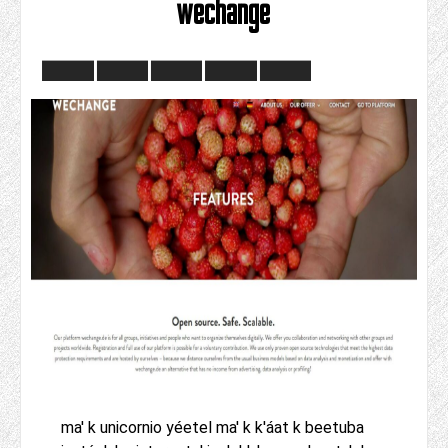
wechange
ma' k unicornio yéetel ma' k k'áat k beetuba