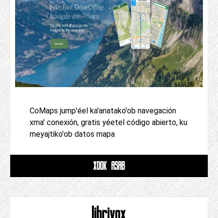
CoMaps jump'éel ka'anatako'ob navegación
xma' conexión, gratis yéetel código abierto, ku
meyajtiko'ob datos mapa
XOOK ASAB
librivox