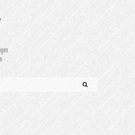
Y
agen
n