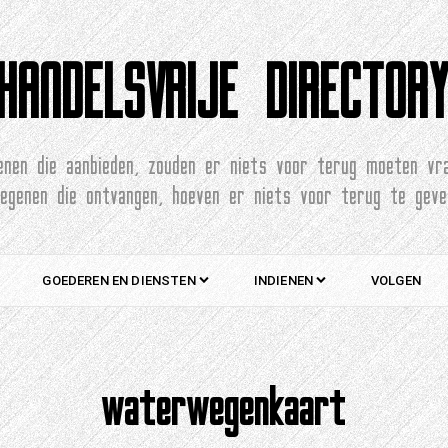
HANDELSVRIJE DIRECTOR
enen die aanbieden, zouden er niets voor terug moeten vr
degenen die ontvangen, hoeven er niets voor terug te geve
GOEDEREN EN DIENSTEN
INDIENEN
VOLGEN
waterwegenkaart