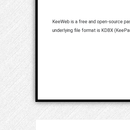
KeeWeb is a free and open-source pa
underlying file format is KDBX (KeePas