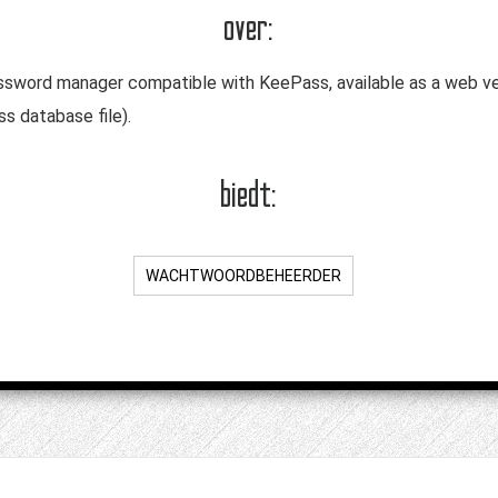
over:
ssword manager compatible with KeePass, available as a web ve
s database file).
biedt:
WACHTWOORDBEHEERDER