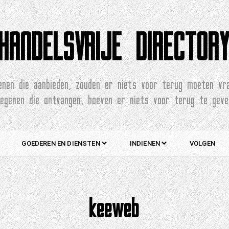
HANDELSVRIJE DIRECTOR
enen die aanbieden, zouden er niets voor terug moeten vr
degenen die ontvangen, hoeven er niets voor terug te geve
GOEDEREN EN DIENSTEN
INDIENEN
VOLGEN
keeweb