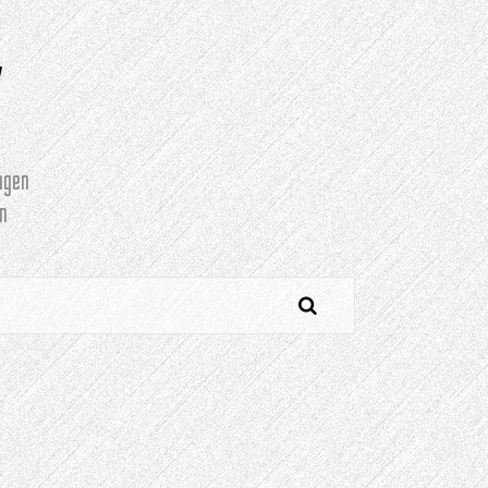
Y
agen
n