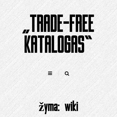
Pereiti
prie
„TRADE-FREE
turinio
KATALOGAS“
žyma:
wiki