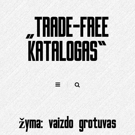
Pereiti
prie
„TRADE-FREE
turinio
KATALOGAS“
žyma:
vaizdo grotuvas