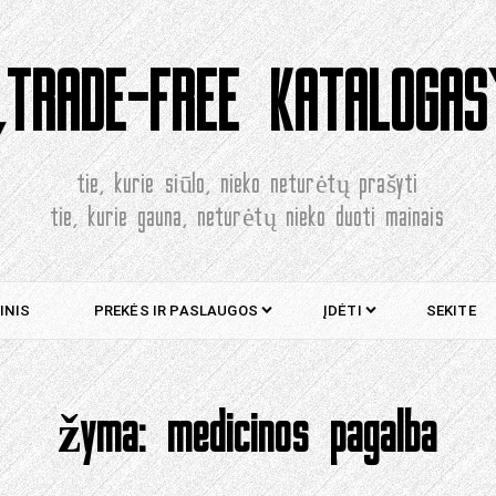
„TRADE-FREE KATALOGAS
tie, kurie siūlo, nieko neturėtų prašyti
tie, kurie gauna, neturėtų nieko duoti mainais
INIS
PREKĖS IR PASLAUGOS
ĮDĖTI
SEKITE
žyma:
medicinos pagalba