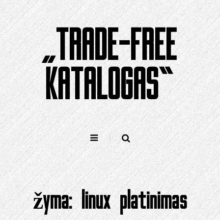
Pereiti
prie
„TRADE-FREE
turinio
KATALOGAS“
žyma:
linux platinimas