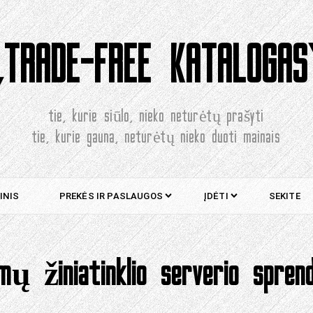
„TRADE-FREE KATALOGAS
tie, kurie siūlo, nieko neturėtų prašyti
tie, kurie gauna, neturėtų nieko duoti mainais
INIS
PREKĖS IR PASLAUGOS
ĮDĖTI
SEKITE
rmų žiniatinklio serverio spre