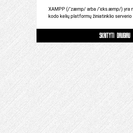
XAMPP (/ˈzæmp/ arba /ˈɛks.æmp/) yra 
kodo kelių platformų žiniatinklio serveri
SKAITYTI DAUGIAU