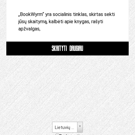
„BookWyrm“ yra socialinis tinklas, skirtas sekti
jūsų skaitymą, kalbėti apie knygas, rašyti
apžvalgas,
SKAITYTI DAUGIAU
Lietuvių kalba