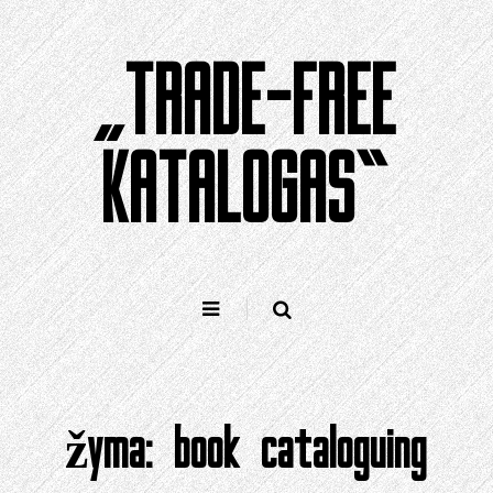
Pereiti
prie
„TRADE-FREE
turinio
KATALOGAS“
žyma:
book cataloguing