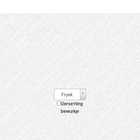
Frysk
Oersetting
bewurkje