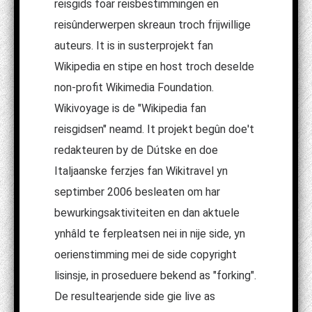
reisgids foar reisbestimmingen en
reisûnderwerpen skreaun troch frijwillige
auteurs. It is in susterprojekt fan
Wikipedia en stipe en host troch deselde
non-profit Wikimedia Foundation.
Wikivoyage is de "Wikipedia fan
reisgidsen" neamd. It projekt begûn doe't
redakteuren by de Dútske en doe
Italjaanske ferzjes fan Wikitravel yn
septimber 2006 besleaten om har
bewurkingsaktiviteiten en dan aktuele
ynhâld te ferpleatsen nei in nije side, yn
oerienstimming mei de side copyright
lisinsje, in proseduere bekend as "forking".
De resultearjende side gie live as