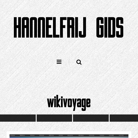
Gean
nei
HANNELFRIJ GIDS
ynhâld
wikivoyage