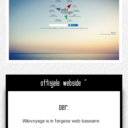
offisjele webside "
oer:
Wikivoyage is in fergese web-basearre