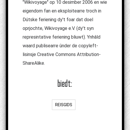
"Wikivoyage" op 10 desimber 2006 en wie
eigendom fan en eksploitearre troch in
Dútske feriening dy't foar dat doel
oprjochte, Wikivoyage e.V. (dy't syn
represintative feriening bliuwt). Ynhâld
waard publisearre ûnder de copyleft-
lisinsje Creative Commons Attribution-
ShareAlike.
biedt:
REISGIDS