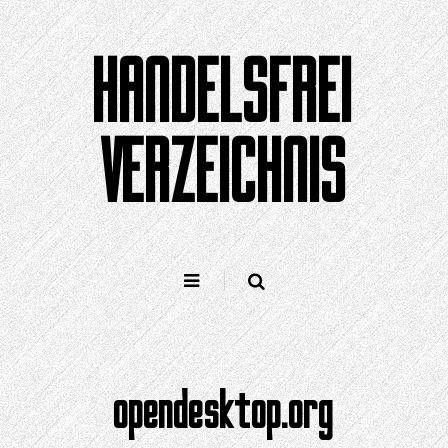
Zum
Inhalt
HANDELSFREI
springen
VERZEICHNIS
opendesktop.org