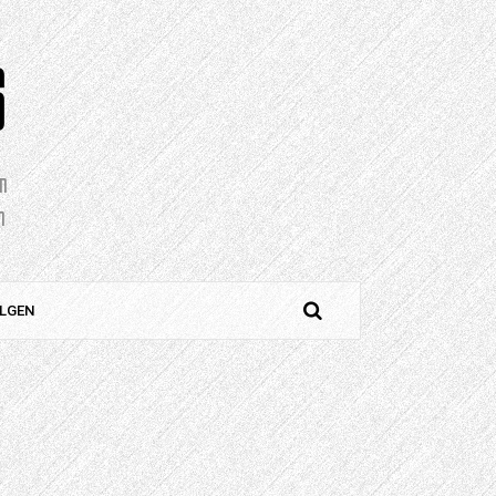
S
en
n
LGEN