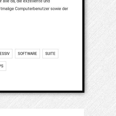
 alle da, die exzellente und
erstmalige Computerbenutzer sowie der
ESSIV
SOFTWARE
SUITE
PS