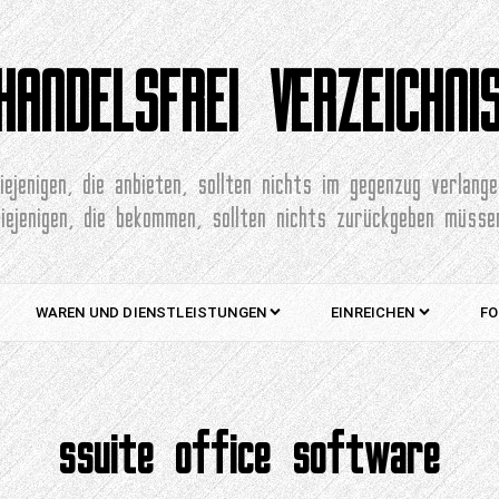
HANDELSFREI VERZEICHNI
iejenigen, die anbieten, sollten nichts im gegenzug verlang
diejenigen, die bekommen, sollten nichts zurückgeben müsse
WAREN UND DIENSTLEISTUNGEN
EINREICHEN
FO
ssuite office software