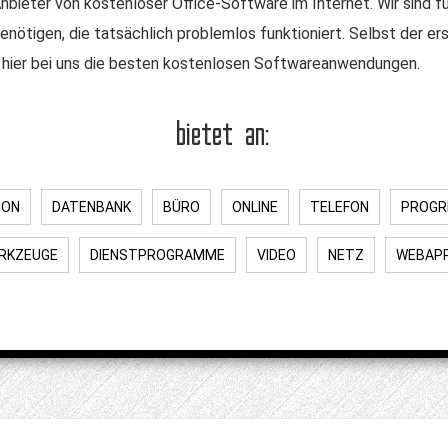
nbieter von kostenloser Office-Software im Internet. Wir sind für
enötigen, die tatsächlich problemlos funktioniert. Selbst der 
 hier bei uns die besten kostenlosen Softwareanwendungen.
bietet an:
ION
DATENBANK
BÜRO
ONLINE
TELEFON
PROGR
RKZEUGE
DIENSTPROGRAMME
VIDEO
NETZ
WEBAP