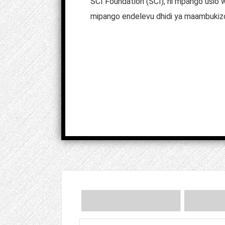
SCI Foundation (SCI), ni mpango usio w
mipango endelevu dhidi ya maambukizo 