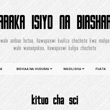
ARAKA ISIYO NA BIASHA
wale ambao hutoa, hawapaswi kuuliza chochote kwa malipo
wale wanaopokea, hawapaswi kulipa chochote
NI
BIDHAA NA HUDUMA
WASILISHA
FUATA
kituo cha sci