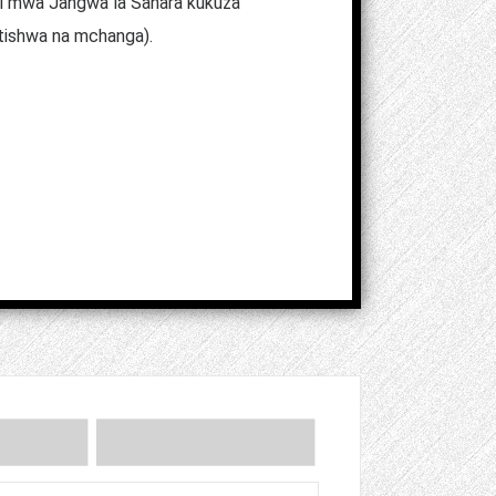
ini mwa Jangwa la Sahara kukuza
itishwa na mchanga).