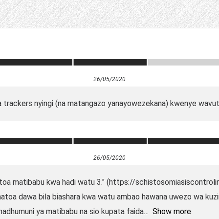
26/05/2020
a trackers nyingi (na matangazo yanayowezekana) kwenye wavuti
26/05/2020
toa matibabu kwa hadi watu 3." (https://schistosomiasiscontrolin
atoa dawa bila biashara kwa watu ambao hawana uwezo wa kuzin
 madhumuni ya matibabu na sio kupata faida
Show more