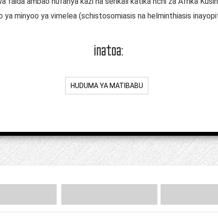
a faida ambao hufanya kazi na serikali katika nchi za Afrika Kus
ya minyoo ya vimelea (schistosomiasis na helminthiasis inayop
inatoa:
HUDUMA YA MATIBABU