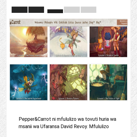
Pepper&Carrot ni mfululizo wa tovuti huria wa
msanii wa Ufaransa David Revoy. Mfululizo