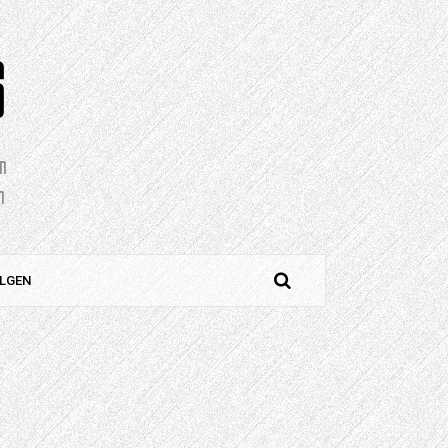
S
en
n
LGEN