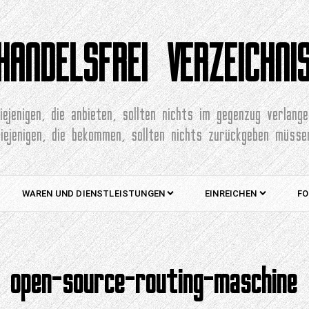
HANDELSFREI VERZEICHNI
iejenigen, die anbieten, sollten nichts im gegenzug verlang
diejenigen, die bekommen, sollten nichts zurückgeben müsse
WAREN UND DIENSTLEISTUNGEN
EINREICHEN
FO
open-source-routing-maschine