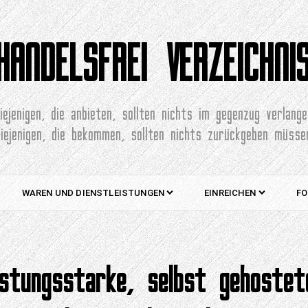
HANDELSFREI VERZEICHNI
iejenigen, die anbieten, sollten nichts im gegenzug verlang
diejenigen, die bekommen, sollten nichts zurückgeben müsse
WAREN UND DIENSTLEISTUNGEN
EINREICHEN
FO
istungsstarke, selbst gehoste