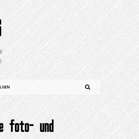
S
en
n
LGEN
te foto- und