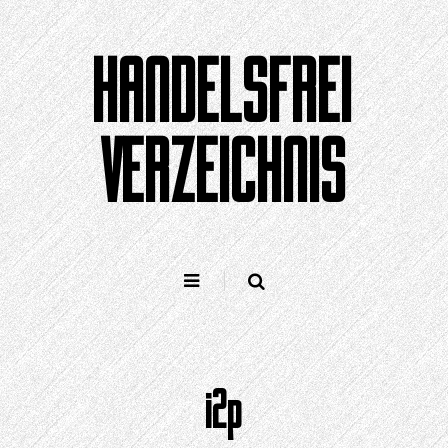
Zum
Inhalt
HANDELSFREI
springen
VERZEICHNIS
i2p