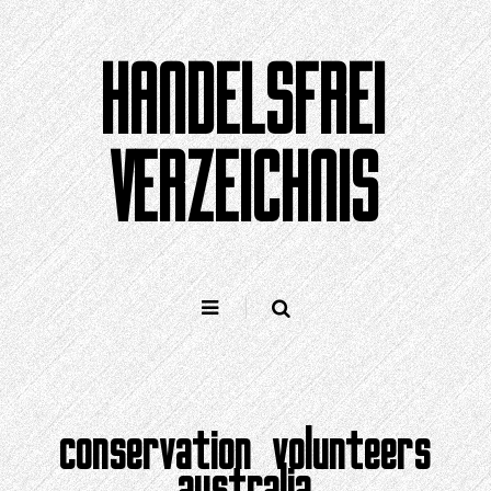
Zum
Inhalt
HANDELSFREI
springen
VERZEICHNIS
conservation volunteers
australia