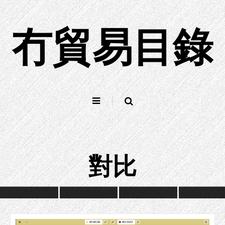
跳
到
冇貿易目錄
內
容
對比