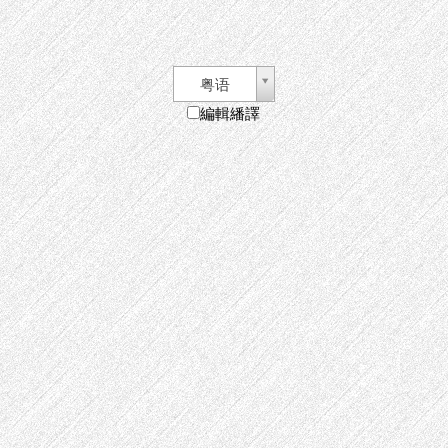
粤语
編輯繙譯