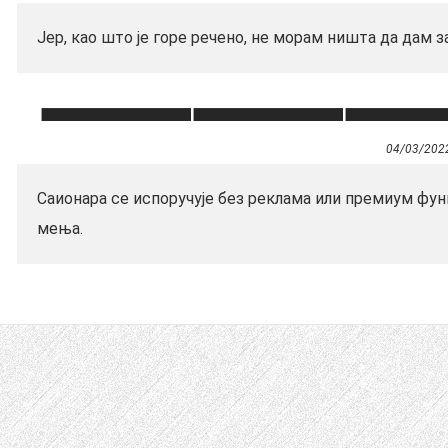
Јер, као што је горе речено, не морам ништа да дам з
04/03/202
Саионара се испоручује без реклама или премиум функц
мења.