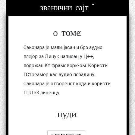
званични сајт "
о томе:
Саионара је мали, јасан и брз аудио
плејер за Линук написан у Ц++,
подржан Кт фрамеворк-ом. Користи
ГСтреамер као аудио позадину.
Саионара је отвореног кода и користи
ГПЛв3 лиценцу.
нуди: