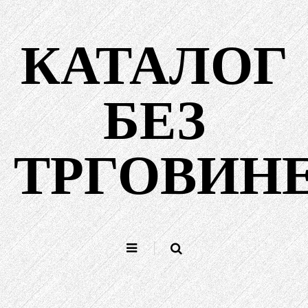
Пређи
на
КАТАЛОГ
садржај
БЕЗ
ТРГОВИН