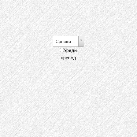
Cрпски језик
Уреди
превод