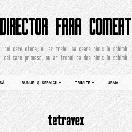
DIRECTOR FARA COMERT
cei care ofera, nu ar trebui sa ceara nimic în schimb
cei care primesc, nu ar trebui sa dea nimic în schimb
SĂ
BUNURI ȘI SERVICII
TRIMITE
URMA
tetravex