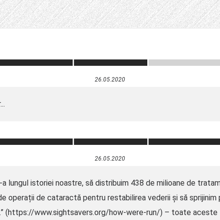
26.05.2020
..
26.05.2020
-a lungul istoriei noastre, să distribuim 438 de milioane de trat
ne de operații de cataractă pentru restabilirea vederii și să spriji
nt.” (https://www.sightsavers.org/how-were-run/) – toate aceste 