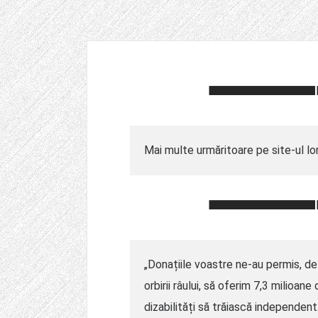
Mai multe urmăritoare pe site-ul lor.
„Donațiile voastre ne-au permis, de
orbirii râului, să oferim 7,3 milioa
dizabilități să trăiască independe