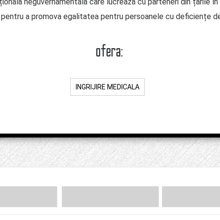
țională neguvernamentală care lucrează cu parteneri din țările în 
i pentru a promova egalitatea pentru persoanele cu deficiențe de v
ofera:
INGRIJIRE MEDICALA