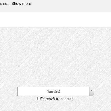
eu nu
Show more
Română
Editează traducerea