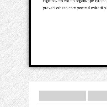
Sightsavers este o organizație interna
preveni orbirea care poate fi evitată ș