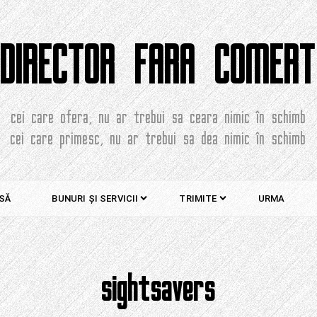
DIRECTOR FARA COMERT
cei care ofera, nu ar trebui sa ceara nimic în schimb
cei care primesc, nu ar trebui sa dea nimic în schimb
SĂ
BUNURI ȘI SERVICII
TRIMITE
URMA
sightsavers