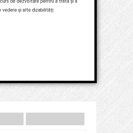
curs de dezvoltare pentru a trata și a
edere și alte dizabilități.