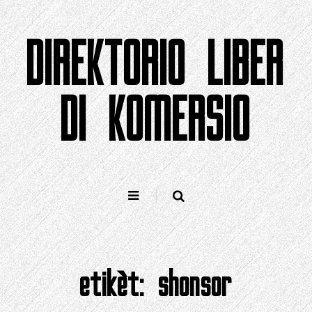
Salta
pa
DIREKTORIO LIBER
kontenido
DI KOMERSIO
etikèt:
shonsor