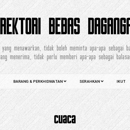
IREKTORI BEBAS DAGANG
 yang menawarkan, tidak boleh meminta apa-apa sebagai b
yang menerima, tidak perlu memberi apa-apa sebagai balasa
BARANG & PERKHIDMATAN
SERAHKAN
IKUT
cuaca