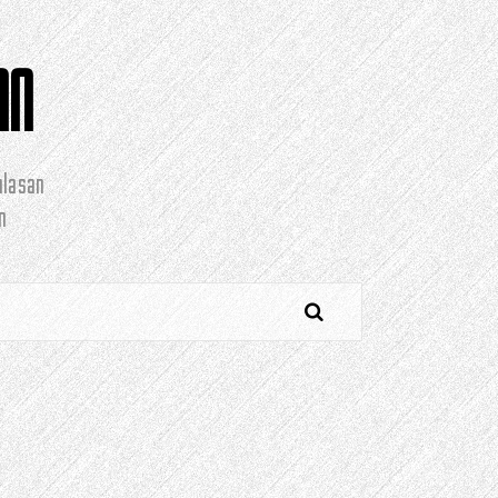
AN
alasan
n