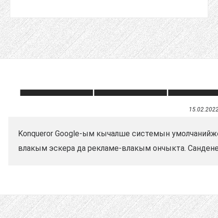
15.02.202
Konqueror Google-ым кычалше системын умолчанийж
влакым эскера да рекламе-влакым ончыкта. Сандене