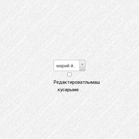
марий йылме
Редактироватлымаш
кусарыме .