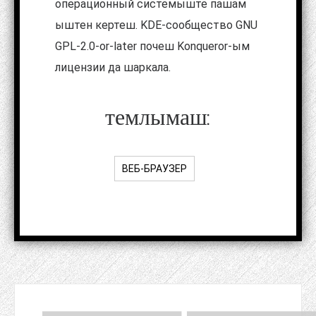
операционный системыште пашам
ыштен кертеш. KDE-сообщество GNU
GPL-2.0-or-later почеш Konqueror-ым
лицензии да шаркала.
темлымаш:
ВЕБ-БРАУЗЕР