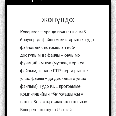
жөнүндө:
Konqueror — яра да почылтшо веб-
браузер да файлым виктарыше, тудо
файловый системылан веб-
доступым да файлым ончымо
функцийым пуа (мутлан, верысе
файлым, торасе FTP-серверыште
улшо файлым да дискыште улшо
файлым). Тудо KDE программе
компиляцийын тӱҥ ужашыжым
ышта. Волонтёр-влакын ыштыме
Konqueror эн шуко Unix гай