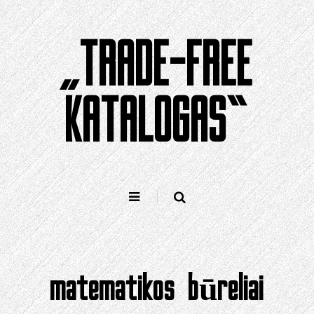
Pereiti
prie
„TRADE-FREE
turinio
KATALOGAS“
matematikos būreliai