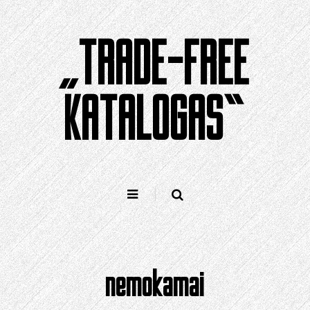
Pereiti
prie
„TRADE-FREE
turinio
KATALOGAS“
nemokamai