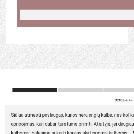
02020-01-0
Siūlau atmesti paslaugas, kurios nėra anglų kalba, nes kol ka
apribojimas, kurį dabar turėtume priimti. Ateityje, jei daugi
kalbomis, galėsime sukurti kopijas skirtingomis kalbomis