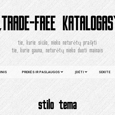
„TRADE-FREE KATALOGAS
tie, kurie siūlo, nieko neturėtų prašyti
tie, kurie gauna, neturėtų nieko duoti mainais
INIS
PREKĖS IR PASLAUGOS
ĮDĖTI
SEKITE
stilo tema