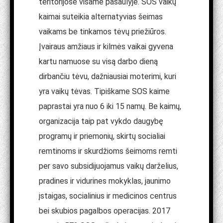
teritorijose visame pasaulyje. SOS vaikų
kaimai suteikia alternatyvias šeimas
vaikams be tinkamos tėvų priežiūros.
Įvairaus amžiaus ir kilmės vaikai gyvena
kartu namuose su visą darbo dieną
dirbančiu tėvu, dažniausiai moterimi, kuri
yra vaikų tėvas. Tipiškame SOS kaime
paprastai yra nuo 6 iki 15 namų. Be kaimų,
organizacija taip pat vykdo daugybę
programų ir priemonių, skirtų socialiai
remtinoms ir skurdžioms šeimoms remti
per savo subsidijuojamus vaikų darželius,
pradines ir vidurines mokyklas, jaunimo
įstaigas, socialinius ir medicinos centrus
bei skubios pagalbos operacijas. 2017