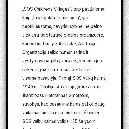
„SOS Children’s Villages“, taip pat žinoma
kaip „Išsaugokite mūsų sielą“, yra
nepriklausoma, nevyriausybinė, ne pelno
siekianti tarptautinė plėtros organizacija,
kurios būstinė yra Insbruke, Austrijoje.
Organizacija teikia humanitarinę ir
vystymosi pagalbą vaikams, kuriems jos
reikia, ir gina jų interesus bei teises
visame pasaulyje. Pirmąjį SOS vaikų kaimą
1949 m. Tirolyje, Austrijoje, įkūrė austrų
filantropas Hermannas Gmeineris,
suvokęs, kad pasaulinis karas paliko daug
vaikų našlaičiais ir apleistomis. Šiandien
SOS vaikų kaimai veikia 135 šalyse ir