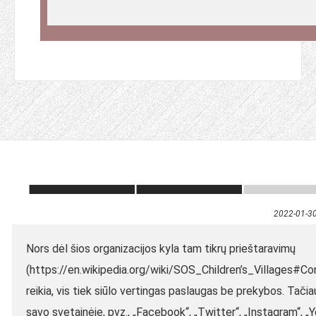
2022-01-3
Nors dėl šios organizacijos kyla tam tikrų prieštaravimų
(https://en.wikipedia.org/wiki/SOS_Children’s_Villages#Con
reikia, vis tiek siūlo vertingas paslaugas be prekybos. Tačia
savo svetainėje, pvz., „Facebook“, „Twitter“, „Instagram“, „Y