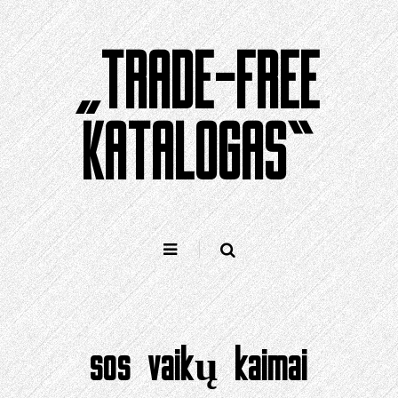
Pereiti
prie
„TRADE-FREE
turinio
KATALOGAS“
sos vaikų kaimai