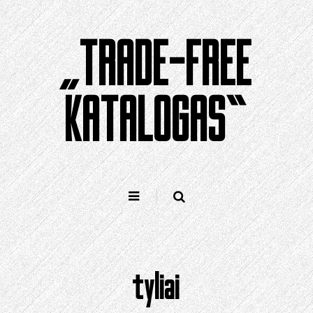
Pereiti
prie
„TRADE-FREE
turinio
KATALOGAS“
tyliai