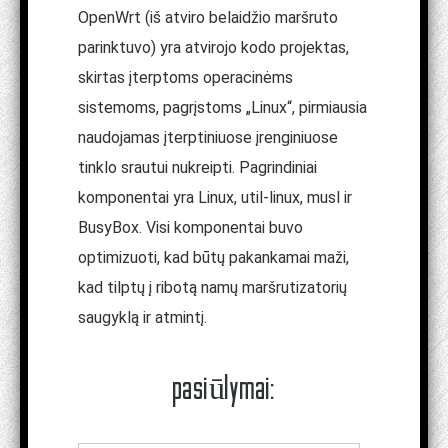
OpenWrt (iš atviro belaidžio maršruto
parinktuvo) yra atvirojo kodo projektas,
skirtas įterptoms operacinėms
sistemoms, pagrįstoms „Linux“, pirmiausia
naudojamas įterptiniuose įrenginiuose
tinklo srautui nukreipti. Pagrindiniai
komponentai yra Linux, util-linux, musl ir
BusyBox. Visi komponentai buvo
optimizuoti, kad būtų pakankamai maži,
kad tilptų į ribotą namų maršrutizatorių
saugyklą ir atmintį.
pasiūlymai: