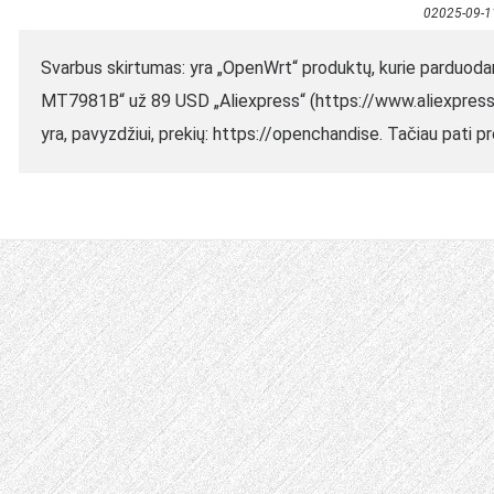
02025-09-1
Svarbus skirtumas: yra „OpenWrt“ produktų, kurie parduod
MT7981B“ už 89 USD „Aliexpress“ (https://www.aliexpres
yra, pavyzdžiui, prekių: https://openchandise. Tačiau pati pr