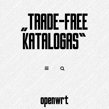
Pereiti
prie
„TRADE-FREE
turinio
KATALOGAS“
openwrt