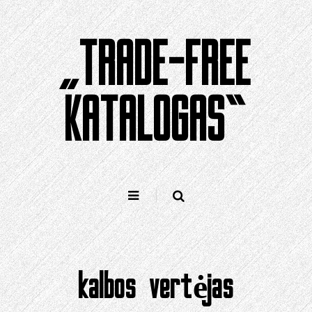
Pereiti
prie
„TRADE-FREE
turinio
KATALOGAS“
kalbos vertėjas