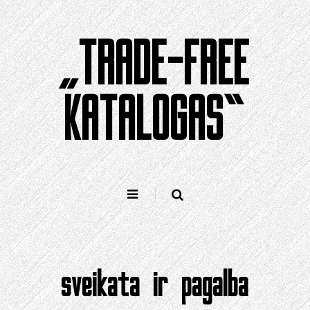
Pereiti
prie
„TRADE-FREE
turinio
KATALOGAS“
sveikata ir pagalba