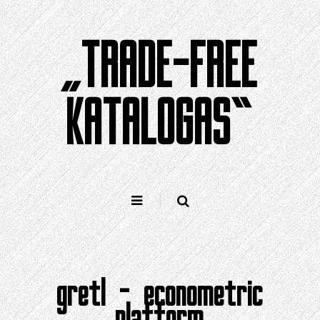
Pereiti
prie
„TRADE-FREE
turinio
KATALOGAS“
gretl – econometric
platform